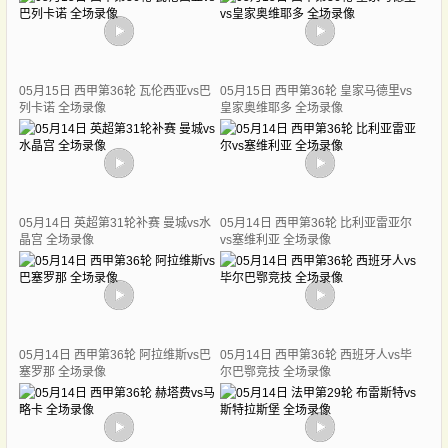
05月15日 西甲第36轮 瓦伦西亚vs巴
05月15日 西甲第36轮 皇家马德里vs
列卡诺 全场录像
皇家奥维耶多 全场录像
05月14日 英超第31轮补赛 曼城vs水
05月14日 西甲第36轮 比利亚雷亚尔
晶宫 全场录像
vs塞维利亚 全场录像
05月14日 西甲第36轮 阿拉维斯vs巴
05月14日 西甲第36轮 西班牙人vs毕
塞罗那 全场录像
尔巴鄂竞技 全场录像