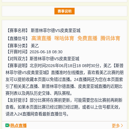
赛事说明
【赛事名称】
斯普林菲尔德VS皮奥里亚城
高清直播
咪咕体育
免费直播
腾讯体育
【直播信号】
【赛事分类】
美乙
【开赛时间】2026-06-18 08:30
【对阵双方】
斯普林菲尔德VS皮奥里亚城
【赛事说明】北京时间2026年06月18日18 08时30分，美乙【斯普
林菲尔德VS皮奥里亚城】直播准时在线播放，喜欢看美乙比赛的朋
友可以提前收藏本页面以免错过直播。24直播网还为您在本页面索
引了相关美乙直播、斯普林菲尔德直播、皮奥里亚城直播的近期比
赛列表以及两队历史交锋、两队赛程。
【友好提示】部分比赛将在赛前更新，可能需要您在比赛前再刷新
查看。如果本页面比赛已经过期已经过期，或者以上信号都无效，
请进入24直播网查看最新直播信号。
热点直播
更多