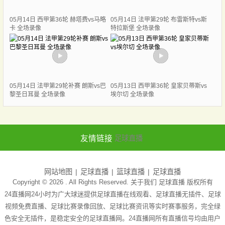
05月14日 西甲第36轮 赫塔费vs马略
05月14日 法甲第29轮 布雷斯特vs斯
卡 全场录像
特拉斯堡 全场录像
05月14日 法甲第29轮补赛 朗斯vs巴
05月13日 西甲第36轮 皇家贝蒂斯vs
黎圣日耳曼 全场录像
埃尔切 全场录像
友情链接
足球直播
网站地图
足球直播
篮球直播
足球直播
Copyright © 2026 . All Rights Reserved. 关于我们
足球直播
版权所有
24直播网24小时为广大球迷提供足球直播在线观看、足球直播无插件、足球
视频免费直播、足球比赛录像回放、足球比赛资讯等实时赛事服务，完全绿
色安全无插件，是稳定安全的足球直播网。24直播网所有直播信号均由用户