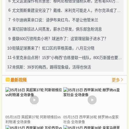
5
尤文这波操作有点意思：穆阿尼租借含强制买断，还有笔600万奖金悬了
6
尤文图斯重建没完没了？戴维、米利克可能走人，齐尔克泽成了新目标
7
卡尔迪纳莱亲口说：请伊布来红鸟，不是让他管米兰
8
莱切前锋班达人间蒸发，薪水已停发，俱乐部急盼消息
9
曼联600万镑甩卖小将？球迷炸了：这管理层脑子进水了？
10
街镇足球赛来了！虹口区的草根英雄，八月见分晓
11
卡里克亲自点将！15岁“小梅西”合练曼联一线队，800万新援也要露脸
12
肯佩斯：39岁的梅西，踢得现象级，活得也快活
最新视频
更多
05月16日 英超第37轮 阿斯顿维拉vs
05月15日 西甲第36轮 赫罗纳vs皇家
利物浦 全场录像
社会 全场录像