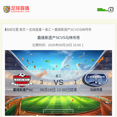
页
当前位置:
首页
足球直播
美乙
戴维斯遗产SCVS马林传奇
直播
戴维斯遗产SCVS马林传奇
直播
比赛时间：2026年06月18日 10:00
录像
新闻
美乙
VS
3
1
06月18日 10:00
已结束
戴维斯遗产SC
马林传奇