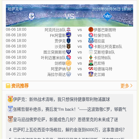
哈萨克甲
2026年08月06日 18:00
VS
vs
08-06 18:00
阿克托比B队
伊基巴斯图特
vs
08-06 18:00
FK阿雷斯
杜保尔B队
vs
08-06 18:00
贾伊克
塔拉兹
vs
08-06 18:00
沙克特
卡斯比阿克套B队
vs
08-06 18:00
图兰突厥斯坦
艾斯坦拿B队
vs
08-06 18:00
叶利迈塞米B队
卡拉特B队
vs
08-06 20:00
剑桥联
巴尼特
vs
08-06 21:00
阿里萨纳
哈德瑞马特
vs
08-06 21:00
海拉尔荷达
史兰姆
资讯推荐
更多
1
伊萨克：新帅战术清晰，我只想保持健康帮利物浦赢球
2
张稀哲替补绝杀，赛后发“I'm back！”——这波致敬C罗，够霸气
3
皇马迎战佛罗伦萨，新援成色几何？恩德里克的未来成了谜
4
巴萨盯上瓦伦西亚中场格拉，解约金涨到6000万，这事靠谱吗？