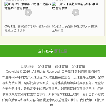
05月12日 意甲第36轮 那不勒斯vs博
05月12日 英超第36轮 热刺vs利兹联
洛尼亚 全场录像
全场录像
友情链接
足球直播
网站地图
足球直播
篮球直播
足球直播
Copyright © 2026 . All Rights Reserved. 关于我们
足球直播
版权所有
24直播网24小时为广大球迷提供足球直播在线观看、足球直播无插件、足球
视频免费直播、足球比赛录像回放、足球比赛资讯等实时赛事服务，完全绿
色安全无插件，是稳定安全的足球直播网。24直播网所有直播信号均由用户
收集或从搜索引擎搜索整理获得，所有内容均来自互联网，我们自身不提供
任何直播信号和视频内容 如有侵犯您的权益请通知我们，我们会第一时间处
理。