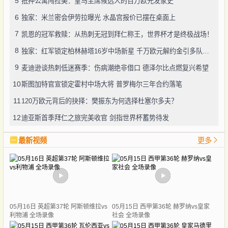
5
抵押公寓闯拉美：皇马主席候选人的百万欧元发家史
6
独家：米兰密会伊劳拉曝光 水晶宫报价已摆在桌面上
7
凯恩的冠军救赎：从热刺无冠到拜仁称王，世界杯才是终极战场！
8
独家：红军锁定柏林赫塔16岁中场新星 千万欧元解约金引多队角逐
9
麦迪逊谈热刺低迷赛季：伤病潮绝非借口 德泽尔比点燃复兴希望
10
斯图加特官宣锁定霍村中场大将 普罗梅尔三年合约落笔
11
120万欧元背后的抉择：樊振东为何选择杜塞尔多夫？
12
迪亚斯首季拜仁之旅完美收官 剑指世界杯蓄势待发
最新视频
更多
05月16日 英超第37轮 阿斯顿维拉vs
05月15日 西甲第36轮 赫罗纳vs皇家
利物浦 全场录像
社会 全场录像