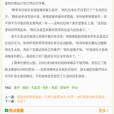
曼联的换血计划已然拉开序幕。
"赛季末的球员去留就像拆解九连环，"帕杜在电台节目里打了个生动的比
方，"教练组考虑竞技价值，管理层拨弄着财务算盘。有时候明明想放手，却
不得不为可能的转会费再续一年——这种拉扯每个更衣室都在上演。"说到这
里他突然笑起来，"我在水晶宫执教时就常和总监为此拍桌子。"
或许正是这段渊源让他格外看好老东家。刚刚捧起欧协联奖杯的水晶宫正
在招兵买马，新帅萨奇即将带领球队首次征战欧联。"埃泽和奥利塞在边路踢
得风生水起，再加个急需证明自己的桑乔？"帕杜搓着手指，"中游球队才是他
该瞄准的靶心，英超前六的门槛现在可比当年高多了。"
上赛季在维拉公园，39场1球3助攻的成绩单确实不够亮眼。但别忘了欧
联决赛那9分钟的登场——当终场哨响全员疯狂庆祝时，镜头捕捉到桑乔仰头
饮尽矿泉水瓶的瞬间，不知道他是否尝到了久违的冠军滋味。
TAG：
桑乔
曼联
水晶宫
帕杜
英超
欧联杯
转会
上一篇：
曼联后防新星崛起！马奎尔盛赞海文+约罗：他们能复刻枪手黄金组合
下一篇：
没有了
热点直播
更多