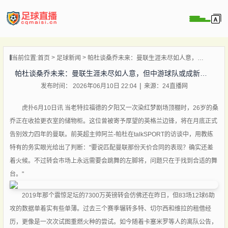
页
当前位置:
首页
足球新闻
帕杜谈桑乔未来：曼联生涯未尽如人意，但中游球队或成新起点
直播
帕杜谈桑乔未来：曼联生涯未尽如人意，但中游球队或成新起点
直播
发布时间： 2026年06月10日 22:04
来源：24直播网
录像
新闻
虎扑6月10日讯 当老特拉福德的夕阳又一次染红梦剧场顶棚时，26岁的桑
乔正在收拾更衣室的储物柜。这位曾被寄予厚望的英格兰边锋，将在月底正式
告别效力四年的曼联。前英超主帅阿兰-帕杜在talkSPORT的访谈中，用教练
特有的务实眼光给出了判断："要说匹配曼联那份天价合同的表现？确实还差
着火候。不过转会市场上永远需要会跳舞的左脚将，问题只在于找到合适的舞
台。"
2019年那个震惊足坛的7300万英镑转会仿佛还在昨日，但83场12球6助
攻的数据单着实有些单薄。过去三个赛季辗转多特、切尔西和维拉的租借经
历，更像是一次次试图重燃火种的尝试。如今随着卡塞米罗等人的离队公告，