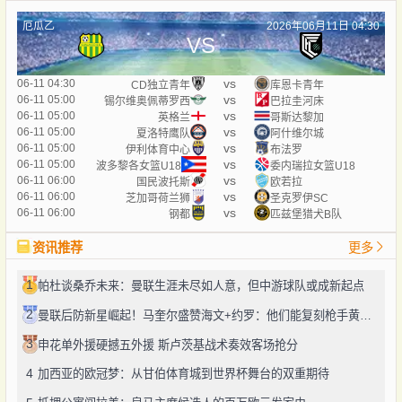
厄瓜乙
2026年06月11日 04:30
VS
vs
06-11 04:30
CD独立青年
库恩卡青年
vs
06-11 05:00
锡尔维奥佩蒂罗西
巴拉圭河床
vs
06-11 05:00
英格兰
哥斯达黎加
vs
06-11 05:00
夏洛特鹰队
阿什维尔城
vs
06-11 05:00
伊利体育中心
布法罗
vs
06-11 05:00
波多黎各女篮U18
委内瑞拉女篮U18
vs
06-11 06:00
国民波托斯
欧若拉
vs
06-11 06:00
芝加哥荷兰狮
圣克罗伊SC
vs
06-11 06:00
钢都
匹兹堡猎犬B队
资讯推荐
更多
1
帕杜谈桑乔未来：曼联生涯未尽如人意，但中游球队或成新起点
2
曼联后防新星崛起！马奎尔盛赞海文+约罗：他们能复刻枪手黄金组合
3
申花单外援硬撼五外援 斯卢茨基战术奏效客场抢分
4
加西亚的欧冠梦：从甘伯体育城到世界杯舞台的双重期待