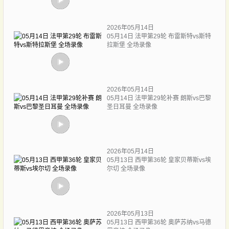
2026年05月14日
05月14日 法甲第29轮 布雷斯特vs斯特
拉斯堡 全场录像
2026年05月14日
05月14日 法甲第29轮补赛 朗斯vs巴黎
圣日耳曼 全场录像
2026年05月14日
05月13日 西甲第36轮 皇家贝蒂斯vs埃
尔切 全场录像
2026年05月13日
05月13日 西甲第36轮 奥萨苏纳vs马德