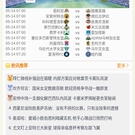
vs
05-14 07:00
祖利亚
猎鹰英雄
vs
05-14 07:00
安索阿特吉
德拉瓜伊拉
vs
05-14 07:00
科科德里洛斯
皮奧尼洛斯
vs
05-14 07:00
斯巴坦斯DC
米兰达恶魔
vs
05-14 07:00
费罗卡利
雷加塔斯
vs
05-14 07:00
塞拉多巴斯奎特女篮
ADRM马林加女篮
vs
05-14 07:00
阿曼拜队
圣阿方索
vs
05-14 07:00
乌伦代大学女篮
马尔文女篮
vs
05-14 07:20
夏洛特FC
纽约城
资讯推荐
更多
1
拜仁锋线补强迫在眉睫 内部方案应对格雷茨卡离队风波
2
坎齐坦言：国米女足数据亮眼 欧冠资格争夺战一触即发
3
安帅中场一支烟化解巴西队内风波 卡塞米罗揭秘更衣室秘闻
4
西蒙尼谈险胜奥萨苏纳：没有不拼的比赛，只有没效率的遗憾
5
奥诺哈：曼城小胜伯恩利暗藏玄机 枪手心理战已悄然打响
6
尤文盯上亚特兰大新星 球探亲临意杯考察左路飞翼