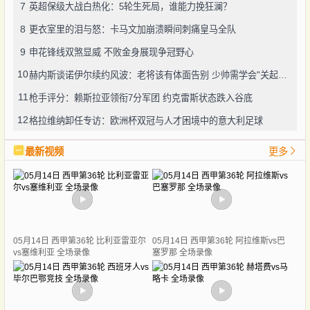
7
英超保级大战白热化：5轮生死局，谁能力挽狂澜？
8
更衣室里的泪与怒：卡马文加崩溃瞬间刺痛皇马全队
9
申花锋线双煞显威 不败金身展现争冠野心
10
赫内斯谈诺伊尔续约风波：老将该有体面告别 少帅需学会"关起门说话"
11
枪手评分：赖斯拉亚领衔7分军团 约克雷斯状态跌入谷底
12
格拉维纳卸任专访：欧洲杯双冠与人才困境中的意大利足球
最新视频
更多
05月14日 西甲第36轮 比利亚雷亚尔
05月14日 西甲第36轮 阿拉维斯vs巴
vs塞维利亚 全场录像
塞罗那 全场录像