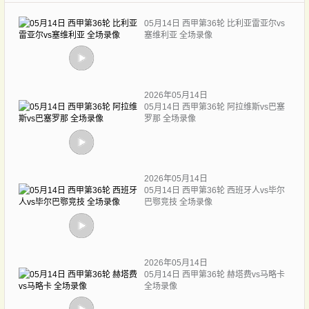
05月14日 西甲第36轮 比利亚雷亚尔vs
塞维利亚 全场录像
2026年05月14日
05月14日 西甲第36轮 阿拉维斯vs巴塞
罗那 全场录像
2026年05月14日
05月14日 西甲第36轮 西班牙人vs毕尔
巴鄂竞技 全场录像
2026年05月14日
05月14日 西甲第36轮 赫塔费vs马略卡
全场录像