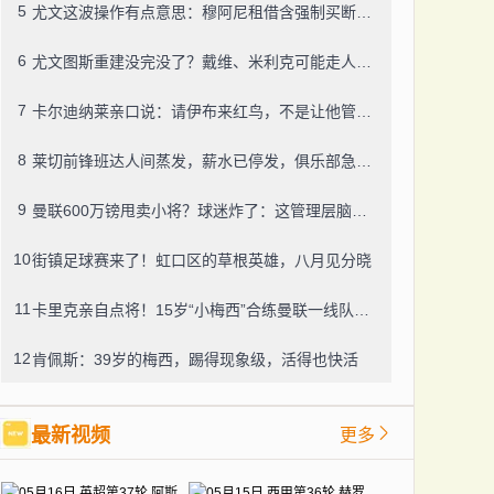
5
尤文这波操作有点意思：穆阿尼租借含强制买断，还有笔600万奖金悬了
6
尤文图斯重建没完没了？戴维、米利克可能走人，齐尔克泽成了新目标
7
卡尔迪纳莱亲口说：请伊布来红鸟，不是让他管米兰
8
莱切前锋班达人间蒸发，薪水已停发，俱乐部急盼消息
9
曼联600万镑甩卖小将？球迷炸了：这管理层脑子进水了？
10
街镇足球赛来了！虹口区的草根英雄，八月见分晓
11
卡里克亲自点将！15岁“小梅西”合练曼联一线队，800万新援也要露脸
12
肯佩斯：39岁的梅西，踢得现象级，活得也快活
最新视频
更多