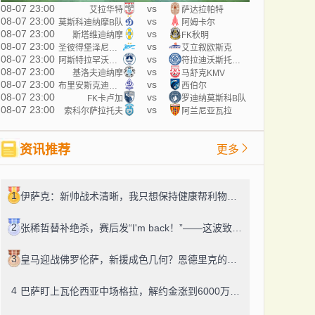
08-07 23:00
vs
艾拉华特
萨达拉帕特
08-07 23:00
vs
莫斯科迪纳摩B队
阿姆卡尔
08-07 23:00
vs
斯塔维迪纳摩
FK秋明
08-07 23:00
vs
圣彼得堡泽尼特B队
艾立叙欧斯克
08-07 23:00
vs
阿斯特拉罕沃尔加
符拉迪沃斯托克迪那摩
08-07 23:00
vs
基洛夫迪纳摩
马舒克KMV
08-07 23:00
vs
布里安斯克迪纳摩
西伯尔
08-07 23:00
vs
FK卡卢加
罗迪纳莫斯科B队
08-07 23:00
vs
索科尔萨拉托夫
阿兰尼亚瓦拉
资讯推荐
更多
1
伊萨克：新帅战术清晰，我只想保持健康帮利物浦赢球
2
张稀哲替补绝杀，赛后发“I'm back！”——这波致敬C罗，够霸气
3
皇马迎战佛罗伦萨，新援成色几何？恩德里克的未来成了谜
4
巴萨盯上瓦伦西亚中场格拉，解约金涨到6000万，这事靠谱吗？