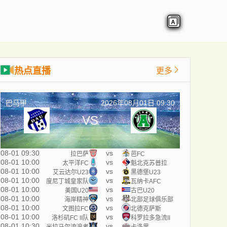
热点直播
更多
巴马甲
2026年08月01日 09:30
VS
08-01 09:30
vs
拉巴萨
芭FC
08-01 10:00
vs
太平洋FC
魁北克苏普拉
08-01 10:00
vs
艾云达尔U23
黑德堡U23
08-01 10:00
vs
度尼丁城皇家队
瓦纳卡AFC
08-01 10:00
vs
美国U20
古巴U20
08-01 10:00
vs
海岸精神
北部足球俱乐部
08-01 10:00
vs
文图拉FC
北德克萨斯
08-01 10:00
vs
洛杉矶FC II队
科罗拉多急流II
08-01 10:30
vs
米拉马尔流浪者
卡洛里