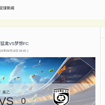
足球新闻
猛禽VS梦想FC
6年06月18日 08:00
美乙
VS
0