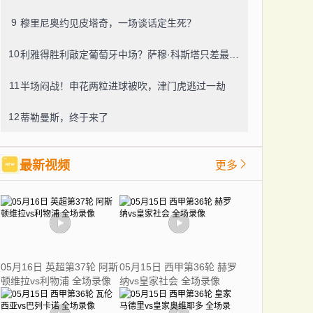
9
穆里尼奥约见皮塔奇，一场谈话定生死？
10
利雅得胜利敲定葡萄牙中场？萨穆·科斯塔只差最后一道手续
11
半场闷战！申花两粒进球被吹，津门虎逃过一劫
12
蒂勒曼斯，终于来了
最新视频
更多
05月16日 英超第37轮 阿斯
05月15日 西甲第36轮 赫罗
顿维拉vs利物浦 全场录像
纳vs皇家社会 全场录像