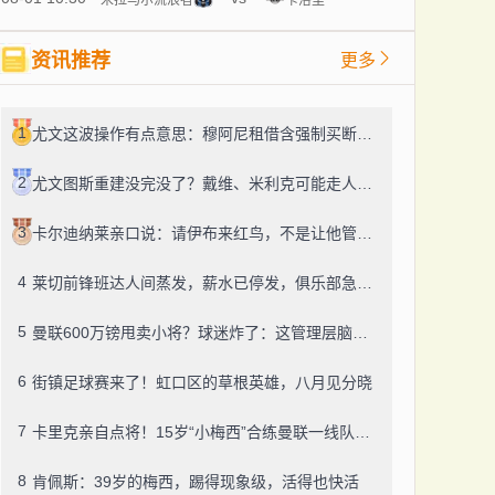
资讯推荐
更多
1
尤文这波操作有点意思：穆阿尼租借含强制买断，还有笔600万奖金悬了
2
尤文图斯重建没完没了？戴维、米利克可能走人，齐尔克泽成了新目标
3
卡尔迪纳莱亲口说：请伊布来红鸟，不是让他管米兰
4
莱切前锋班达人间蒸发，薪水已停发，俱乐部急盼消息
5
曼联600万镑甩卖小将？球迷炸了：这管理层脑子进水了？
6
街镇足球赛来了！虹口区的草根英雄，八月见分晓
7
卡里克亲自点将！15岁“小梅西”合练曼联一线队，800万新援也要露脸
8
肯佩斯：39岁的梅西，踢得现象级，活得也快活