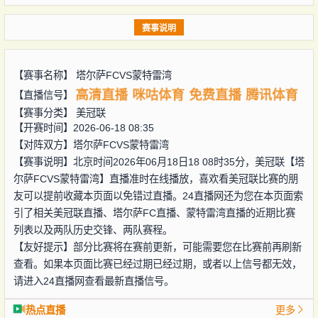
赛事说明
【赛事名称】
塔尔萨FCVS蒙特雷湾
高清直播
咪咕体育
免费直播
腾讯体育
【直播信号】
【赛事分类】
美冠联
【开赛时间】2026-06-18 08:35
【对阵双方】
塔尔萨FCVS蒙特雷湾
【赛事说明】北京时间2026年06月18日18 08时35分，美冠联【塔
尔萨FCVS蒙特雷湾】直播准时在线播放，喜欢看美冠联比赛的朋
友可以提前收藏本页面以免错过直播。24直播网还为您在本页面索
引了相关美冠联直播、塔尔萨FC直播、蒙特雷湾直播的近期比赛
列表以及两队历史交锋、两队赛程。
【友好提示】部分比赛将在赛前更新，可能需要您在比赛前再刷新
查看。如果本页面比赛已经过期已经过期，或者以上信号都无效，
请进入24直播网查看最新直播信号。
热点直播
更多