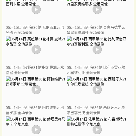
05月15日 西甲第36轮 瓦伦西亚vs巴
05月15日 西甲第36轮 皇家马德里vs
列卡诺 全场录像
皇家奥维耶多 全场录像
05月14日 英超第31轮补赛 曼城vs水
05月14日 西甲第36轮 比利亚雷亚尔
晶宫 全场录像
vs塞维利亚 全场录像
05月14日 西甲第36轮 阿拉维斯vs巴
05月14日 西甲第36轮 西班牙人vs毕
塞罗那 全场录像
尔巴鄂竞技 全场录像