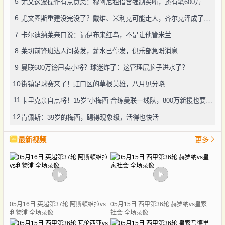
5
尤文这波操作有点意思：穆阿尼租借含强制买断，还有笔600万奖金悬了
6
尤文图斯重建没完没了？戴维、米利克可能走人，齐尔克泽成了新目标
7
卡尔迪纳莱亲口说：请伊布来红鸟，不是让他管米兰
8
莱切前锋班达人间蒸发，薪水已停发，俱乐部急盼消息
9
曼联600万镑甩卖小将？球迷炸了：这管理层脑子进水了？
10
街镇足球赛来了！虹口区的草根英雄，八月见分晓
11
卡里克亲自点将！15岁“小梅西”合练曼联一线队，800万新援也要露脸
12
肯佩斯：39岁的梅西，踢得现象级，活得也快活
最新视频
更多
05月16日 英超第37轮 阿斯顿维拉vs
05月15日 西甲第36轮 赫罗纳vs皇家
利物浦 全场录像
社会 全场录像