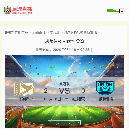
页
当前位置:
首页
足球直播
美冠联
塔尔萨FCVS蒙特雷湾
直播
塔尔萨FCVS蒙特雷湾
直播
比赛时间：2026年06月18日 08:35
录像
新闻
美冠联
VS
2
0
06月18日 08:35
已结束
塔尔萨FC
蒙特雷湾