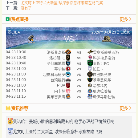
上一篇：
尤文盯上亚特兰大新星 球探亲临意杯考察左路飞翼
下一篇：
没有了
热点直播
更多
墨CIBA
2026年04月23日 10:30
VS
vs
04-23 10:30
洛斯莫奇斯
雷奥斯赫莫西洛
vs
04-23 10:40
洛杉矶FC
科罗拉多急流
vs
04-23 10:40
圣何塞地震
奥斯汀FC
vs
04-23 11:00
蒂华纳
帕丘卡
vs
04-23 11:00
坦皮科马德罗
拉巴斯竞技
vs
04-23 11:00
台湾银行
基隆黑风筝
vs
04-23 11:00
PIBA
哈尔科内
vs
04-23 11:10
内卡萨
瓜达拉哈拉
vs
04-23 11:15
奥布雷贡鹰
瓜伊马斯牡蛎
资讯推荐
更多
1
奥诺哈：曼城小胜伯恩利暗藏玄机 枪手心理战已悄然打响
2
尤文盯上亚特兰大新星 球探亲临意杯考察左路飞翼