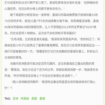
们与伯恩利的对决只剩不到三周了。奥诺哈意味深长地补充道："这种微妙的
心理优势，往往比积分榜上的数字更有杀伤力。"
眼下英超积分榜呈现出一道奇观：曼城与阿森纳像照镜子般保持着33场
70分的同步率，就连21胜7平5负的战绩都分毫不差。但若细看进球数，曼城
66球对阿森纳63球的微弱优势，让人不禁想起2012年阿圭罗那记"9320"绝
杀。历史总是惊人地相似，这次会不会轮到枪手笑到最后？
"五场决胜，比的就是谁先崩盘。"奥诺哈突然提高声调，"但你别忘了，阿
森纳这批小伙子已经熬过了最难的魔鬼赛程。现在压力反而转到曼城这边——
他们可是被看好的一方。"演播室的灯光打在他胸前的曼城队徽上，折射出几
分讽刺的意味。
当被问到净胜球可能决定冠军归属时，这位前曼城后卫露出狡黠的笑
容："要我说，现在讨论这个还为时过早。但假如真拖到那一步..."他故意拉长
声调，"阿尔特塔肯定后悔上个月没在伦敦德比多进两个。"
（插入现场解说同期声："奥诺哈这番话简直是在给阿森纳球员打强心
针！"）
TAG：
足球
阿森纳
英超
曼城