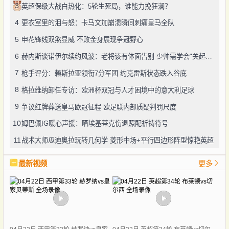
3
英超保级大战白热化：5轮生死局，谁能力挽狂澜？
4
更衣室里的泪与怒：卡马文加崩溃瞬间刺痛皇马全队
5
申花锋线双煞显威 不败金身展现争冠野心
6
赫内斯谈诺伊尔续约风波：老将该有体面告别 少帅需学会"关起门说话"
7
枪手评分：赖斯拉亚领衔7分军团 约克雷斯状态跌入谷底
8
格拉维纳卸任专访：欧洲杯双冠与人才困境中的意大利足球
9
争议红牌葬送皇马欧冠征程 欧足联内部质疑判罚尺度
10
姆巴佩IG暖心声援：晒埃基蒂克伤退照配祈祷符号
11
战术大师瓜迪奥拉玩转几何学 菱形中场+平行四边形阵型惊艳英超
最新视频
更多