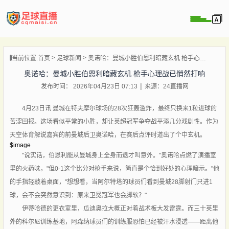
页
当前位置:
首页
足球新闻
奥诺哈：曼城小胜伯恩利暗藏玄机 枪手心理战已悄然打响
直播
奥诺哈：曼城小胜伯恩利暗藏玄机 枪手心理战已悄然打响
直播
发布时间： 2026年04月23日 07:13
来源：24直播网
录像
新闻
4月23日讯 曼城在特夫摩尔球场的28次狂轰滥炸，最终只换来1粒进球的
苦涩回报。这场看似平常的小胜，却让英超冠军争夺战平添几分戏剧性。作为
天空体育解说嘉宾的前曼城后卫奥诺哈，在赛后点评时道出了个中玄机。
$image
"说实话，伯恩利能从曼城身上全身而退才叫意外。"奥诺哈点燃了演播室
里的火药味，"但0-1这个比分对枪手来说，简直是个恰到好处的心理暗示。"他
的手指轻敲着桌面，"想想看，当阿尔特塔的球员们看到曼城28脚射门只进1
球，会不会突然意识到：原来卫冕冠军也会脚软？"
伊蒂哈德的更衣室里，瓜迪奥拉大概正对着战术板大发雷霆。而三十英里
外的科尔尼训练基地，阿森纳球员们的训练服恐怕已经被汗水浸透——距离他