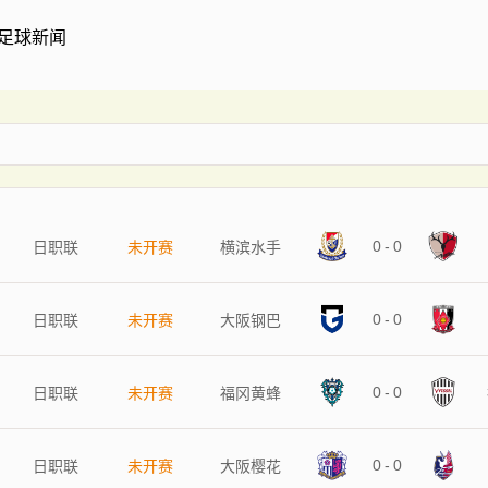
足球新闻
0
-
0
日职联
未开赛
横滨水手
0
-
0
日职联
未开赛
大阪钢巴
0
-
0
日职联
未开赛
福冈黄蜂
0
-
0
日职联
未开赛
大阪樱花