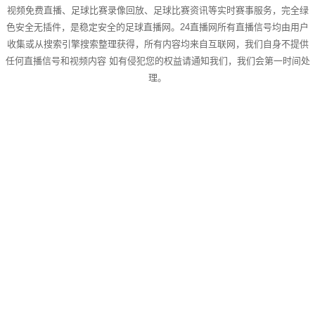
视频免费直播、足球比赛录像回放、足球比赛资讯等实时赛事服务，完全绿
色安全无插件，是稳定安全的足球直播网。24直播网所有直播信号均由用户
收集或从搜索引擎搜索整理获得，所有内容均来自互联网，我们自身不提供
任何直播信号和视频内容 如有侵犯您的权益请通知我们，我们会第一时间处
理。