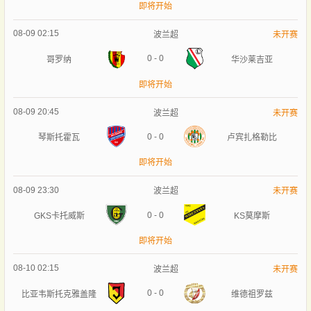
即将开始
08-09 02:15
波兰超
未开赛
0
-
0
哥罗纳
华沙莱吉亚
即将开始
08-09 20:45
波兰超
未开赛
0
-
0
琴斯托霍瓦
卢宾扎格勒比
即将开始
08-09 23:30
波兰超
未开赛
0
-
0
GKS卡托威斯
KS莫摩斯
即将开始
08-10 02:15
波兰超
未开赛
0
-
0
比亚韦斯托克雅盖隆
维德祖罗兹