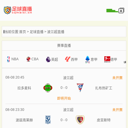
页
当前位置:
首页
足球直播
波兰超直播
直播
直播
赛事直播
录像
NBA
CBA
意甲
英超
西甲
德甲
新闻
08-08 20:45
波兰超
未开赛
0
-
0
拉多麦科
扎布热矿工
即将开始
08-08 23:30
波兰超
未开赛
0
-
0
波兹南莱赫
皮亚斯特