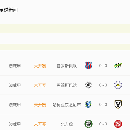
足球新闻
0
-
0
澳威甲
未开赛
普罗斯佩联
0
-
0
澳威甲
未开赛
黑镇斯巴达
0
-
0
澳威甲
未开赛
哈柯亚东悉尼市
0
-
0
澳威甲
未开赛
北方虎