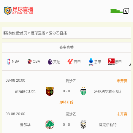
页
当前位置:
首页
足球直播
爱沙乙直播
直播
直播
赛事直播
录像
NBA
CBA
意甲
英超
西甲
德甲
新闻
08-08 20:00
爱沙乙
未开赛
0
-
0
诺梅联合U21
塔林利华戴亚B队
即将开始
08-08 20:00
爱沙乙
未开赛
0
-
0
爱尔华
威克伊勒特