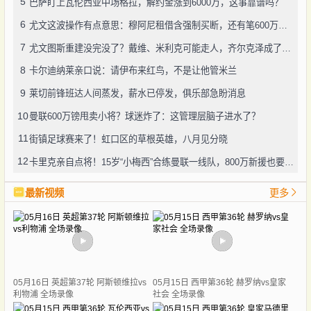
5
巴萨盯上瓦伦西亚中场格拉，解约金涨到6000万，这事靠谱吗？
6
尤文这波操作有点意思：穆阿尼租借含强制买断，还有笔600万奖金悬了
7
尤文图斯重建没完没了？戴维、米利克可能走人，齐尔克泽成了新目标
8
卡尔迪纳莱亲口说：请伊布来红鸟，不是让他管米兰
9
莱切前锋班达人间蒸发，薪水已停发，俱乐部急盼消息
10
曼联600万镑甩卖小将？球迷炸了：这管理层脑子进水了？
11
街镇足球赛来了！虹口区的草根英雄，八月见分晓
12
卡里克亲自点将！15岁“小梅西”合练曼联一线队，800万新援也要露脸
最新视频
更多
05月16日 英超第37轮 阿斯顿维拉vs
05月15日 西甲第36轮 赫罗纳vs皇家
利物浦 全场录像
社会 全场录像