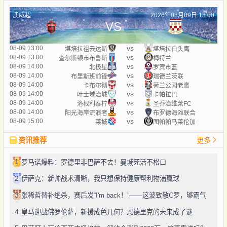
澳威超
2026年08月09日 13:00
VS
vs
08-09 13:00
堪培拉祖云达斯
堪培拉白头鹰
vs
08-09 13:00
查尔斯顿市布鲁斯
梅特兰
vs
08-09 14:00
北极星
罗宾市蓝
vs
08-09 14:00
布里斯班前锋
瑞德兰茨联
vs
08-09 14:00
卡布尔彻
荷兰公园老鹰
vs
08-09 14:00
叶士域治城
卡帕拉巴
vs
08-09 14:00
洛根利泰柠
圣乔治维莱FC
vs
08-09 14:00
阳光海岸流浪者
布罗德海滩联合
vs
08-09 15:00
莱城
图帕帕马莱伦加
资讯推荐
更多
1
罗马诺爆料：罗德里非巴萨不去！曼城死活不松口
2
伊萨克：新帅战术清晰，我只想保持健康帮利物浦赢球
3
张稀哲替补绝杀，赛后发“I'm back！”——这波致敬C罗，够霸气
4
皇马迎战佛罗伦萨，新援成色几何？恩德里克的未来成了谜