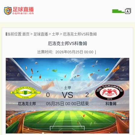
页
当前位置:
首页
足球直播
土甲
厄洛克士邦VS科鲁姆
直播
厄洛克士邦VS科鲁姆
直播
比赛时间：2026年05月25日 00:00
录像
新闻
土甲
VS
0
2
05月25日 00:00
已结束
厄洛克士邦
科鲁姆