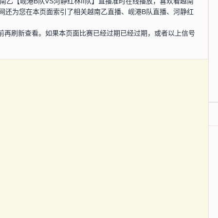
分，越南乙【岘港B队VS河静红林II队】直播准时在线播放，喜欢看越南
播网还为您在本页面索引了相关越南乙直播、岘港B队直播、河静红
。
前再刷新查看。如果本页面比赛已经过期已经过期，或者以上信号