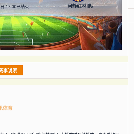
河静红林II队
日 17:00
已结束
赛事说明
讯体育