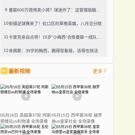
9
曼联600万镑甩卖小将？球迷炸了：这管理层脑子进水了？
10
街镇足球赛来了！虹口区的草根英雄，八月见分晓
11
卡里克亲自点将！15岁“小梅西”合练曼联一线队，800万新援也要露脸
12
肯佩斯：39岁的梅西，踢得现象级，活得也快活
最新视频
更多
05月16日 英超第37轮 阿斯
05月15日 西甲第36轮 赫罗
顿维拉vs利物浦 全场录像
纳vs皇家社会 全场录像