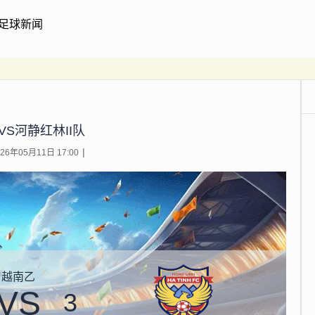
足球新闻
VS河静红林II队
6年05月11日 17:00
越南乙
VS
3