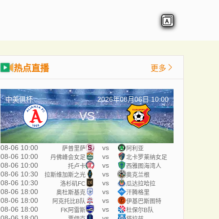
热点直播
更多
中美俱杯
2026年08月06日 10:00
VS
08-06 10:00
vs
萨普里萨
阿利亚
08-06 10:00
vs
丹佛峰会女足
北卡罗莱纳女足
08-06 10:00
vs
托卢卡
西雅图海湾人
08-06 10:30
vs
拉斯维加斯之光
奥克兰根
08-06 10:30
vs
洛杉矶FC
瓜达拉哈拉
08-06 18:00
vs
奥杜斯基克
汗腾格里
08-06 18:00
vs
阿克托比B队
伊基巴斯图特
08-06 18:00
vs
FK阿雷斯
杜保尔B队
08-06 18:00
vs
贾伊克
塔拉兹