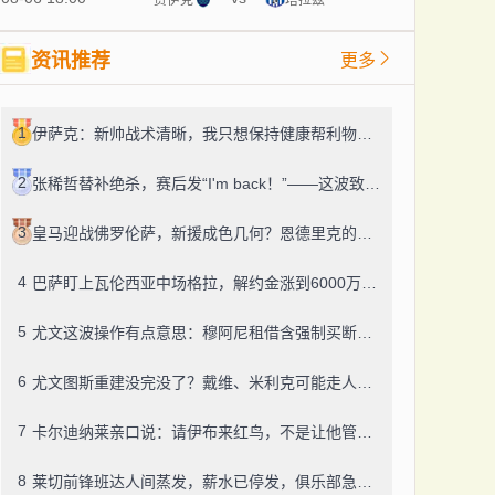
资讯推荐
更多
1
伊萨克：新帅战术清晰，我只想保持健康帮利物浦赢球
2
张稀哲替补绝杀，赛后发“I'm back！”——这波致敬C罗，够霸气
3
皇马迎战佛罗伦萨，新援成色几何？恩德里克的未来成了谜
4
巴萨盯上瓦伦西亚中场格拉，解约金涨到6000万，这事靠谱吗？
5
尤文这波操作有点意思：穆阿尼租借含强制买断，还有笔600万奖金悬了
6
尤文图斯重建没完没了？戴维、米利克可能走人，齐尔克泽成了新目标
7
卡尔迪纳莱亲口说：请伊布来红鸟，不是让他管米兰
8
莱切前锋班达人间蒸发，薪水已停发，俱乐部急盼消息