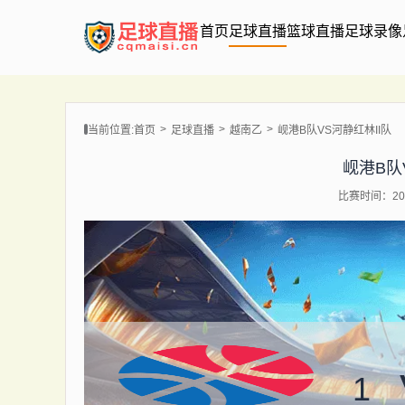
首页
足球直播
篮球直播
足球录像
当前位置:
首页
足球直播
越南乙
岘港B队VS河静红林II队
岘港B队
比赛时间：202
1