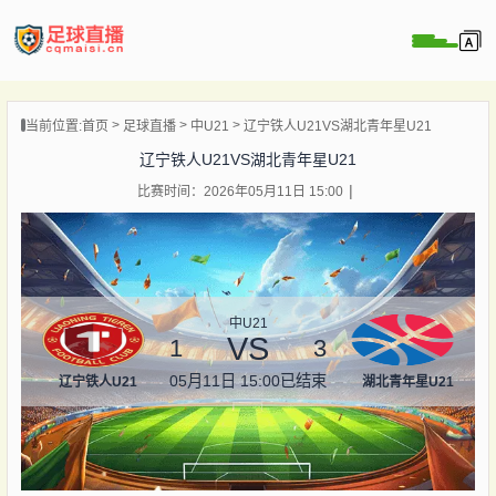
页
当前位置:
首页
足球直播
中U21
辽宁铁人U21VS湖北青年星U21
直播
辽宁铁人U21VS湖北青年星U21
直播
比赛时间：2026年05月11日 15:00
录像
新闻
中U21
VS
1
3
05月11日 15:00
已结束
辽宁铁人U21
湖北青年星U21