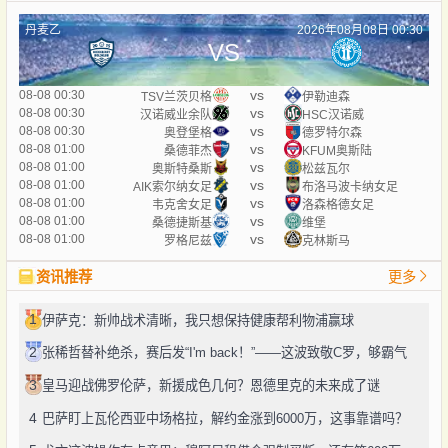
丹麦乙
2026年08月08日 00:30
VS
vs
08-08 00:30
TSV兰茨贝格
伊勒迪森
vs
08-08 00:30
汉诺威业余队
HSC汉诺威
vs
08-08 00:30
奥登堡格
德罗特尔森
vs
08-08 01:00
桑德菲杰
KFUM奥斯陆
vs
08-08 01:00
奥斯特桑斯
松兹瓦尔
vs
08-08 01:00
AIK索尔纳女足
布洛马波卡纳女足
vs
08-08 01:00
韦克舍女足
洛森格德女足
vs
08-08 01:00
桑德捷斯基
维堡
vs
08-08 01:00
罗格尼兹
克林斯马
资讯推荐
更多
1
伊萨克：新帅战术清晰，我只想保持健康帮利物浦赢球
2
张稀哲替补绝杀，赛后发“I'm back！”——这波致敬C罗，够霸气
3
皇马迎战佛罗伦萨，新援成色几何？恩德里克的未来成了谜
4
巴萨盯上瓦伦西亚中场格拉，解约金涨到6000万，这事靠谱吗？