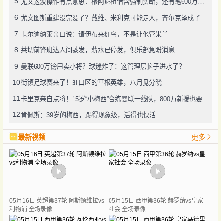
5
尤文这波操作有点意思：穆阿尼租借含强制买断，还有笔600万奖金悬了
6
尤文图斯重建没完没了？戴维、米利克可能走人，齐尔克泽成了新目标
7
卡尔迪纳莱亲口说：请伊布来红鸟，不是让他管米兰
8
莱切前锋班达人间蒸发，薪水已停发，俱乐部急盼消息
9
曼联600万镑甩卖小将？球迷炸了：这管理层脑子进水了？
10
街镇足球赛来了！虹口区的草根英雄，八月见分晓
11
卡里克亲自点将！15岁“小梅西”合练曼联一线队，800万新援也要露脸
12
肯佩斯：39岁的梅西，踢得现象级，活得也快活
最新视频
更多
05月16日 英超第37轮 阿斯顿维拉vs
05月15日 西甲第36轮 赫罗纳vs皇家
利物浦 全场录像
社会 全场录像