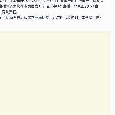
，中U21【北京国安U21VS临沂奕虎U21】直播准时在线播放，喜欢看
直播网还为您在本页面索引了相关中U21直播、北京国安U21直
、两队赛程。
前再刷新查看。如果本页面比赛已经过期已经过期，或者以上信号