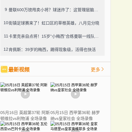
9
曼联600万镑甩卖小将？球迷炸了：这管理层脑子进水了？
10
街镇足球赛来了！虹口区的草根英雄，八月见分晓
11
卡里克亲自点将！15岁“小梅西”合练曼联一线队，800万新援也要露脸
12
肯佩斯：39岁的梅西，踢得现象级，活得也快活
最新视频
更多
05月16日 英超第37轮 阿斯
05月15日 西甲第36轮 赫罗
顿维拉vs利物浦 全场录像
纳vs皇家社会 全场录像