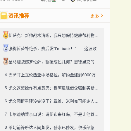
资讯推荐
更多
1
伊萨克：新帅战术清晰，我只想保持健康帮利物浦赢球
2
张稀哲替补绝杀，赛后发“I'm back！”——这波致敬C罗，够霸气
3
皇马迎战佛罗伦萨，新援成色几何？恩德里克的未来成了谜
4
巴萨盯上瓦伦西亚中场格拉，解约金涨到6000万，这事靠谱吗？
5
尤文这波操作有点意思：穆阿尼租借含强制买断，还有笔600万奖金悬了
6
尤文图斯重建没完没了？戴维、米利克可能走人，齐尔克泽成了新目标
7
卡尔迪纳莱亲口说：请伊布来红鸟，不是让他管米兰
8
莱切前锋班达人间蒸发，薪水已停发，俱乐部急盼消息