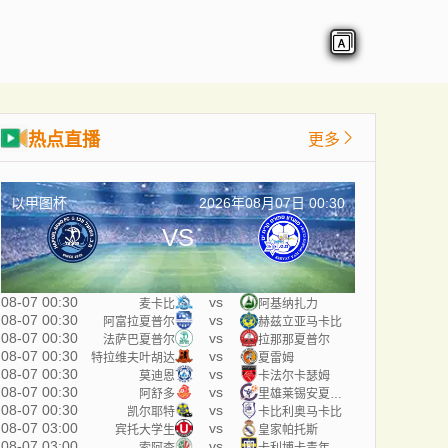
热点直播
更多
以甲图杯
2026年08月07日 00:30
VS
08-07 00:30
vs
麦卡比
阿基纳扎力
08-07 00:30
vs
阿富拉夏普尔
赫兹立亚马卡比
08-07 00:30
vs
法萨巴夏普尔
拉那那夏普尔
08-07 00:30
vs
特拉维夫叶胡达
夏雷姆
08-07 00:30
vs
莫迪恩
卡法尔卡瑟姆
08-07 00:30
vs
阿舒多
里雄莱锡安夏普尔
08-07 00:30
vs
凯尔耶特
卡比利奥马卡比
08-07 03:00
vs
宾托大学生
皇家帕托斯
08-07 03:00
vs
索阿查
卡利博卡青年