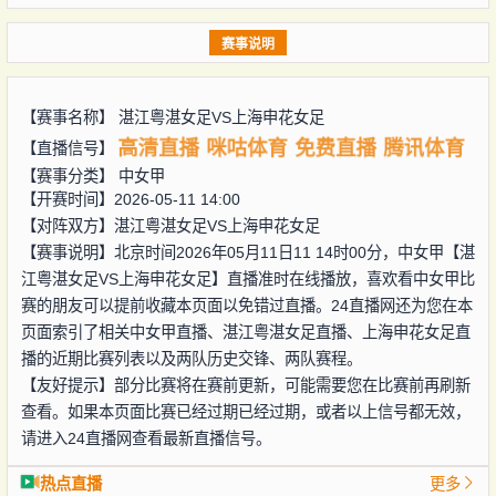
赛事说明
【赛事名称】
湛江粤湛女足VS上海申花女足
高清直播
咪咕体育
免费直播
腾讯体育
【直播信号】
【赛事分类】
中女甲
【开赛时间】2026-05-11 14:00
【对阵双方】
湛江粤湛女足VS上海申花女足
【赛事说明】北京时间2026年05月11日11 14时00分，中女甲【湛
江粤湛女足VS上海申花女足】直播准时在线播放，喜欢看中女甲比
赛的朋友可以提前收藏本页面以免错过直播。24直播网还为您在本
页面索引了相关中女甲直播、湛江粤湛女足直播、上海申花女足直
播的近期比赛列表以及两队历史交锋、两队赛程。
【友好提示】部分比赛将在赛前更新，可能需要您在比赛前再刷新
查看。如果本页面比赛已经过期已经过期，或者以上信号都无效，
请进入24直播网查看最新直播信号。
热点直播
更多