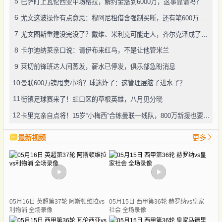
5
巴萨盯上瓦伦西亚中场格拉，解约金涨到6000万，这事靠谱吗？
6
尤文这波操作有点意思：穆阿尼租借含强制买断，还有笔600万奖金悬了
7
尤文图斯重建没完没了？戴维、米利克可能走人，齐尔克泽成了新目标
8
卡尔迪纳莱亲口说：请伊布来红鸟，不是让他管米兰
9
莱切前锋班达人间蒸发，薪水已停发，俱乐部急盼消息
10
曼联600万镑甩卖小将？球迷炸了：这管理层脑子进水了？
11
街镇足球赛来了！虹口区的草根英雄，八月见分晓
12
卡里克亲自点将！15岁“小梅西”合练曼联一线队，800万新援也要露脸
最新视频
更多
05月16日 英超第37轮 阿斯顿维拉vs
05月15日 西甲第36轮 赫罗纳vs皇家
利物浦 全场录像
社会 全场录像