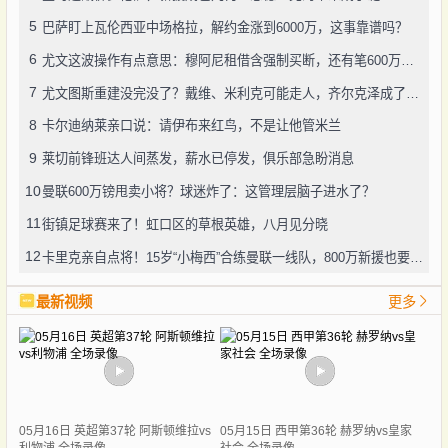
5
巴萨盯上瓦伦西亚中场格拉，解约金涨到6000万，这事靠谱吗？
6
尤文这波操作有点意思：穆阿尼租借含强制买断，还有笔600万奖金悬了
7
尤文图斯重建没完没了？戴维、米利克可能走人，齐尔克泽成了新目标
8
卡尔迪纳莱亲口说：请伊布来红鸟，不是让他管米兰
9
莱切前锋班达人间蒸发，薪水已停发，俱乐部急盼消息
10
曼联600万镑甩卖小将？球迷炸了：这管理层脑子进水了？
11
街镇足球赛来了！虹口区的草根英雄，八月见分晓
12
卡里克亲自点将！15岁“小梅西”合练曼联一线队，800万新援也要露脸
最新视频
更多
05月16日 英超第37轮 阿斯顿维拉vs
05月15日 西甲第36轮 赫罗纳vs皇家