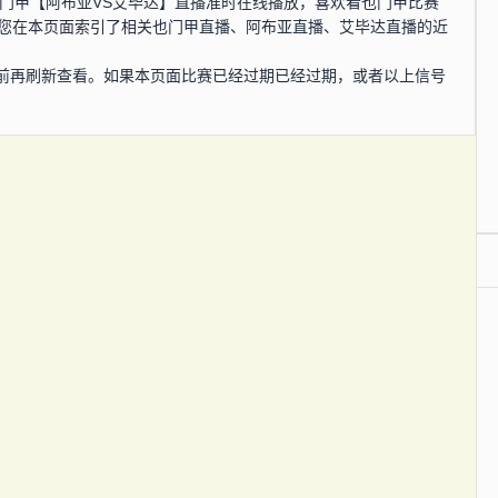
0分，也门甲【阿布亚VS艾毕达】直播准时在线播放，喜欢看也门甲比赛
为您在本页面索引了相关也门甲直播、阿布亚直播、艾毕达直播的近
前再刷新查看。如果本页面比赛已经过期已经过期，或者以上信号