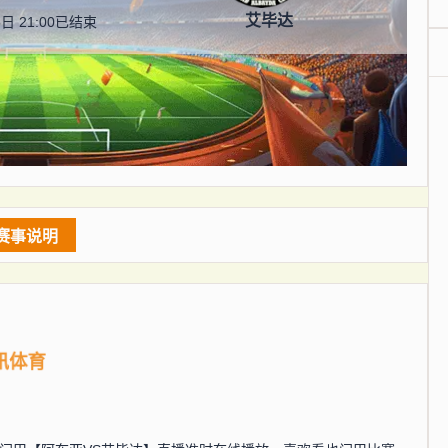
艾毕达
日 21:00
已结束
赛事说明
讯体育