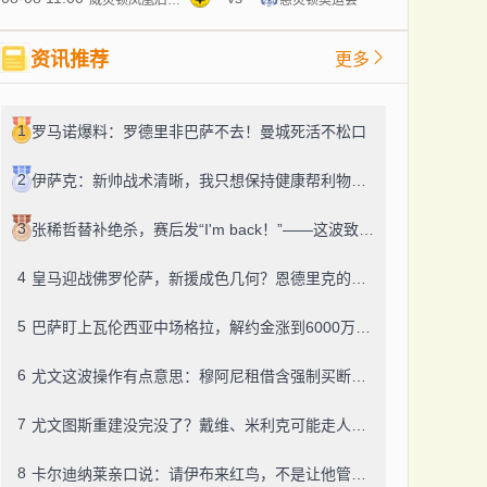
资讯推荐
更多
1
罗马诺爆料：罗德里非巴萨不去！曼城死活不松口
2
伊萨克：新帅战术清晰，我只想保持健康帮利物浦赢球
3
张稀哲替补绝杀，赛后发“I'm back！”——这波致敬C罗，够霸气
4
皇马迎战佛罗伦萨，新援成色几何？恩德里克的未来成了谜
5
巴萨盯上瓦伦西亚中场格拉，解约金涨到6000万，这事靠谱吗？
6
尤文这波操作有点意思：穆阿尼租借含强制买断，还有笔600万奖金悬了
7
尤文图斯重建没完没了？戴维、米利克可能走人，齐尔克泽成了新目标
8
卡尔迪纳莱亲口说：请伊布来红鸟，不是让他管米兰