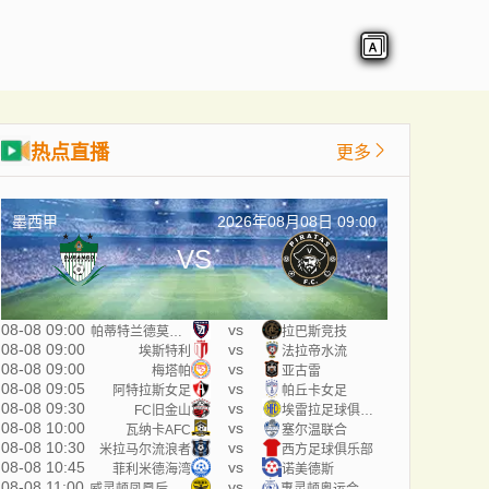
热点直播
更多
墨西甲
2026年08月08日 09:00
VS
08-08 09:00
vs
帕蒂特兰德莫雷洛斯
拉巴斯竞技
08-08 09:00
vs
埃斯特利
法拉帝水流
08-08 09:00
vs
梅塔帕
亚古雷
08-08 09:05
vs
阿特拉斯女足
帕丘卡女足
08-08 09:30
vs
FC旧金山
埃雷拉足球俱乐部
08-08 10:00
vs
瓦纳卡AFC
塞尔温联合
08-08 10:30
vs
米拉马尔流浪者
西方足球俱乐部
08-08 10:45
vs
菲利米德海湾
诺美德斯
08-08 11:00
vs
威灵顿凤凰后备队
惠灵顿奥运会