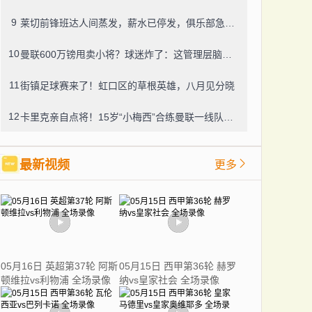
9
莱切前锋班达人间蒸发，薪水已停发，俱乐部急盼消息
10
曼联600万镑甩卖小将？球迷炸了：这管理层脑子进水了？
11
街镇足球赛来了！虹口区的草根英雄，八月见分晓
12
卡里克亲自点将！15岁“小梅西”合练曼联一线队，800万新援也要露脸
最新视频
更多
05月16日 英超第37轮 阿斯
05月15日 西甲第36轮 赫罗
顿维拉vs利物浦 全场录像
纳vs皇家社会 全场录像