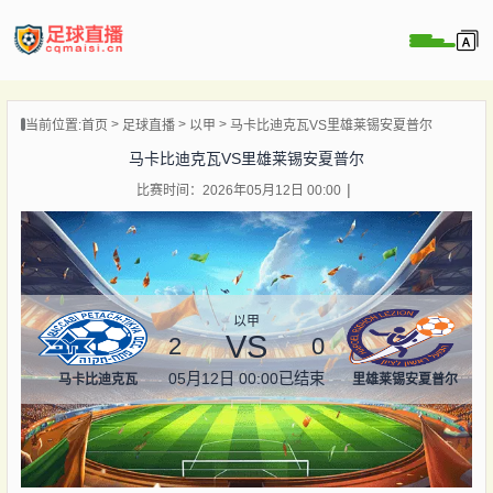
页
当前位置:
首页
足球直播
以甲
马卡比迪克瓦VS里雄莱锡安夏普尔
直播
马卡比迪克瓦VS里雄莱锡安夏普尔
直播
比赛时间：2026年05月12日 00:00
录像
新闻
以甲
VS
2
0
05月12日 00:00
已结束
马卡比迪克瓦
里雄莱锡安夏普尔