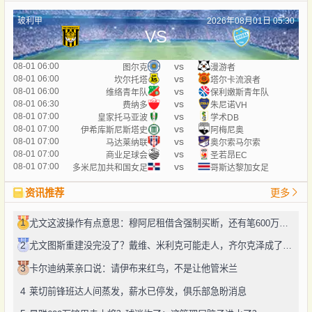
玻利甲
2026年08月01日 05:30
VS
vs
08-01 06:00
图尔克
漫游者
vs
08-01 06:00
坎尔托塔
塔尔卡流浪者
vs
08-01 06:00
维络青年队
保利嫩斯青年队
vs
08-01 06:30
费纳多
朱尼诺VH
vs
08-01 07:00
皇家托马亚波
学术DB
vs
08-01 07:00
伊希库斯尼斯塔史
阿梅尼奥
vs
08-01 07:00
马达莱纳联
奥尔索马尔索
vs
08-01 07:00
商业足球会
圣若昂EC
vs
08-01 07:00
多米尼加共和国女足
哥斯达黎加女足
资讯推荐
更多
1
尤文这波操作有点意思：穆阿尼租借含强制买断，还有笔600万奖金悬了
2
尤文图斯重建没完没了？戴维、米利克可能走人，齐尔克泽成了新目标
3
卡尔迪纳莱亲口说：请伊布来红鸟，不是让他管米兰
4
莱切前锋班达人间蒸发，薪水已停发，俱乐部急盼消息