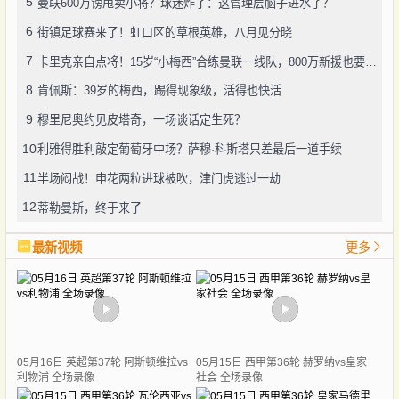
5
曼联600万镑甩卖小将？球迷炸了：这管理层脑子进水了？
6
街镇足球赛来了！虹口区的草根英雄，八月见分晓
7
卡里克亲自点将！15岁“小梅西”合练曼联一线队，800万新援也要露脸
8
肯佩斯：39岁的梅西，踢得现象级，活得也快活
9
穆里尼奥约见皮塔奇，一场谈话定生死？
10
利雅得胜利敲定葡萄牙中场？萨穆·科斯塔只差最后一道手续
11
半场闷战！申花两粒进球被吹，津门虎逃过一劫
12
蒂勒曼斯，终于来了
最新视频
更多
05月16日 英超第37轮 阿斯顿维拉vs
05月15日 西甲第36轮 赫罗纳vs皇家
利物浦 全场录像
社会 全场录像