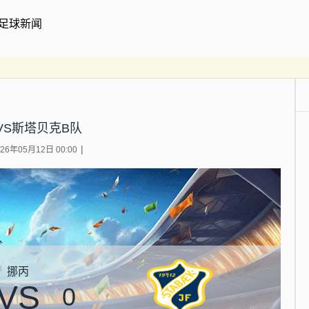
足球新闻
VS斯塔贝克B队
6年05月12日 00:00
挪丙
VS
0