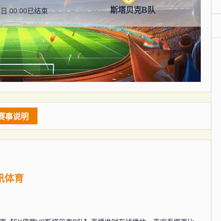
斯塔贝克B队
日 00:00
已结束
赛事说明
讯体育