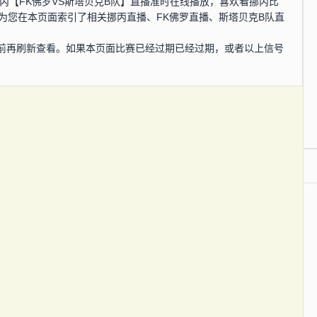
分，挪丙【FK佛罗VS斯塔贝克B队】直播准时在线播放，喜欢看挪丙比
为您在本页面索引了相关挪丙直播、FK佛罗直播、斯塔贝克B队直
前再刷新查看。如果本页面比赛已经过期已经过期，或者以上信号