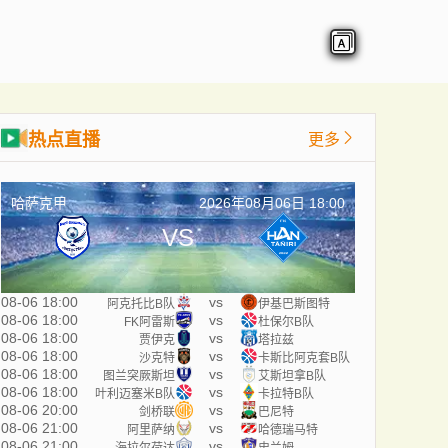
热点直播
更多
哈萨克甲
2026年08月06日 18:00
VS
08-06 18:00
vs
阿克托比B队
伊基巴斯图特
08-06 18:00
vs
FK阿雷斯
杜保尔B队
08-06 18:00
vs
贾伊克
塔拉兹
08-06 18:00
vs
沙克特
卡斯比阿克套B队
08-06 18:00
vs
图兰突厥斯坦
艾斯坦拿B队
08-06 18:00
vs
叶利迈塞米B队
卡拉特B队
08-06 20:00
vs
剑桥联
巴尼特
08-06 21:00
vs
阿里萨纳
哈德瑞马特
08-06 21:00
vs
海拉尔荷达
史兰姆