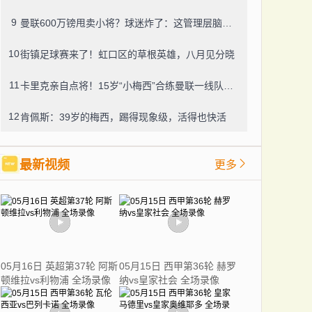
9
曼联600万镑甩卖小将？球迷炸了：这管理层脑子进水了？
10
街镇足球赛来了！虹口区的草根英雄，八月见分晓
11
卡里克亲自点将！15岁“小梅西”合练曼联一线队，800万新援也要露脸
12
肯佩斯：39岁的梅西，踢得现象级，活得也快活
最新视频
更多
05月16日 英超第37轮 阿斯
05月15日 西甲第36轮 赫罗
顿维拉vs利物浦 全场录像
纳vs皇家社会 全场录像