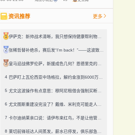
资讯推荐
更多
1
伊萨克：新帅战术清晰，我只想保持健康帮利物浦赢球
2
张稀哲替补绝杀，赛后发“I'm back！”——这波致敬C罗，够霸气
3
皇马迎战佛罗伦萨，新援成色几何？恩德里克的未来成了谜
4
巴萨盯上瓦伦西亚中场格拉，解约金涨到6000万，这事靠谱吗？
5
尤文这波操作有点意思：穆阿尼租借含强制买断，还有笔600万奖金悬了
6
尤文图斯重建没完没了？戴维、米利克可能走人，齐尔克泽成了新目标
7
卡尔迪纳莱亲口说：请伊布来红鸟，不是让他管米兰
8
莱切前锋班达人间蒸发，薪水已停发，俱乐部急盼消息