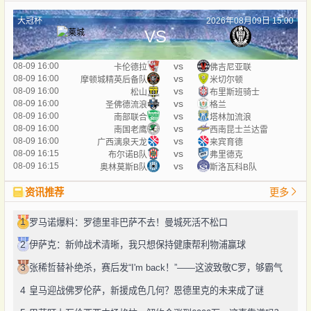
大冠杯
2026年08月09日 15:00
VS
vs
08-09 16:00
卡伦德拉
佛吉尼亚联
vs
08-09 16:00
摩顿城精英后备队
米切尔顿
vs
08-09 16:00
松山
布里斯班骑士
vs
08-09 16:00
圣佛德流浪
格兰
vs
08-09 16:00
南部联合
塔林加流浪
vs
08-09 16:00
南国老鹰
西南昆士兰达雷
vs
08-09 16:00
广西漓泉天龙
来宾育德
vs
08-09 16:15
布尔诺B队
弗里德克
vs
08-09 16:15
奥林莫斯B队
斯洛瓦科B队
资讯推荐
更多
1
罗马诺爆料：罗德里非巴萨不去！曼城死活不松口
2
伊萨克：新帅战术清晰，我只想保持健康帮利物浦赢球
3
张稀哲替补绝杀，赛后发“I'm back！”——这波致敬C罗，够霸气
4
皇马迎战佛罗伦萨，新援成色几何？恩德里克的未来成了谜