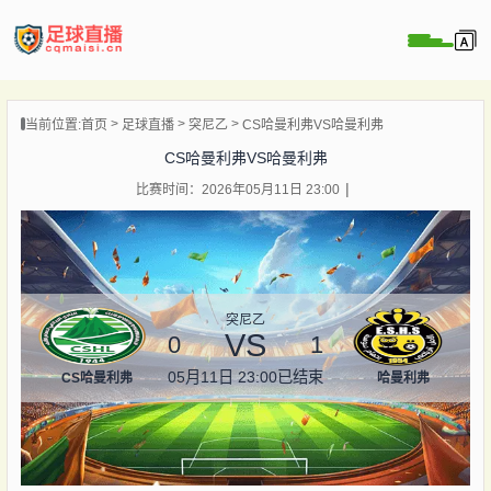
页
当前位置:
首页
足球直播
突尼乙
CS哈曼利弗VS哈曼利弗
直播
CS哈曼利弗VS哈曼利弗
直播
比赛时间：2026年05月11日 23:00
录像
新闻
突尼乙
VS
0
1
05月11日 23:00
已结束
CS哈曼利弗
哈曼利弗