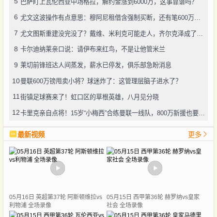
5
巴萨盯上瓦伦西亚中场格拉，解约金涨到6000万，这事靠谱吗？
6
尤文这波操作有点意思：穆阿尼租借含强制买断，还有笔600万奖金悬了
7
尤文图斯重建没完没了？戴维、米利克可能走人，齐尔克泽成了新目标
8
卡尔迪纳莱亲口说：请伊布来红鸟，不是让他管米兰
9
莱切前锋班达人间蒸发，薪水已停发，俱乐部急盼消息
10
曼联600万镑甩卖小将？球迷炸了：这管理层脑子进水了？
11
街镇足球赛来了！虹口区的草根英雄，八月见分晓
12
卡里克亲自点将！15岁“小梅西”合练曼联一线队，800万新援也要露脸
最新视频
更多
05月16日 英超第37轮 阿斯顿维拉vs
05月15日 西甲第36轮 赫罗纳vs皇家
利物浦 全场录像
社会 全场录像