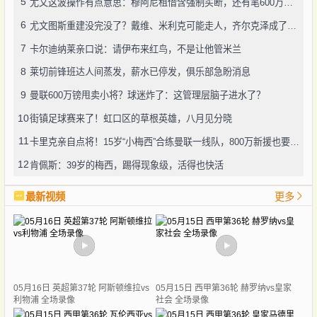
5
尤文这波操作有点意思：穆阿尼租借含强制买断，还有笔600万奖金悬了
6
尤文图斯重建没完没了？戴维、米利克可能走人，齐尔克泽成了新目标
7
卡尔迪纳莱亲口说：请伊布来红鸟，不是让他管米兰
8
莱切前锋班达人间蒸发，薪水已停发，俱乐部急盼消息
9
曼联600万镑甩卖小将？球迷炸了：这管理层脑子进水了？
10
街镇足球赛来了！虹口区的草根英雄，八月见分晓
11
卡里克亲自点将！15岁“小梅西”合练曼联一线队，800万新援也要露脸
12
肯佩斯：39岁的梅西，踢得现象级，活得也快活
最新视频
更多
05月16日 英超第37轮 阿斯顿维拉vs
05月15日 西甲第36轮 赫罗纳vs皇家
利物浦 全场录像
社会 全场录像