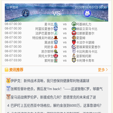
以甲图杯
2026年08月07日 00:30
VS
vs
08-07 00:30
麦卡比
阿基纳扎力
vs
08-07 00:30
阿富拉夏普尔
赫兹立亚马卡比
vs
08-07 00:30
法萨巴夏普尔
拉那那夏普尔
vs
08-07 00:30
特拉维夫叶胡达
夏雷姆
vs
08-07 00:30
莫迪恩
卡法尔卡瑟姆
vs
08-07 00:30
阿舒多
里雄莱锡安夏普尔
vs
08-07 00:30
凯尔耶特
卡比利奥马卡比
vs
08-07 03:00
宾托大学生
皇家帕托斯
vs
08-07 03:00
索阿查
卡利博卡青年
资讯推荐
更多
1
伊萨克：新帅战术清晰，我只想保持健康帮利物浦赢球
2
张稀哲替补绝杀，赛后发“I'm back！”——这波致敬C罗，够霸气
3
皇马迎战佛罗伦萨，新援成色几何？恩德里克的未来成了谜
4
巴萨盯上瓦伦西亚中场格拉，解约金涨到6000万，这事靠谱吗？