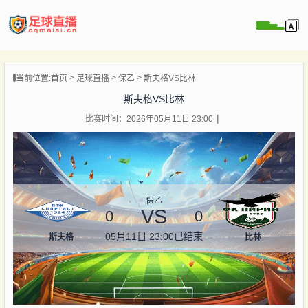
页
当前位置:
首页
足球直播
保乙
斯夫格VS比林
直播
斯夫格VS比林
直播
比赛时间：2026年05月11日 23:00
录像
新闻
保乙
VS
0
0
05月11日 23:00
已结束
斯夫格
比林