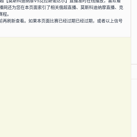
0分，俄超【莫斯科迪纳摩VS克拉斯诺达尔】直播准时在线播放，喜欢看
直播网还为您在本页面索引了相关俄超直播、莫斯科迪纳摩直播、克
赛程。
前再刷新查看。如果本页面比赛已经过期已经过期，或者以上信号