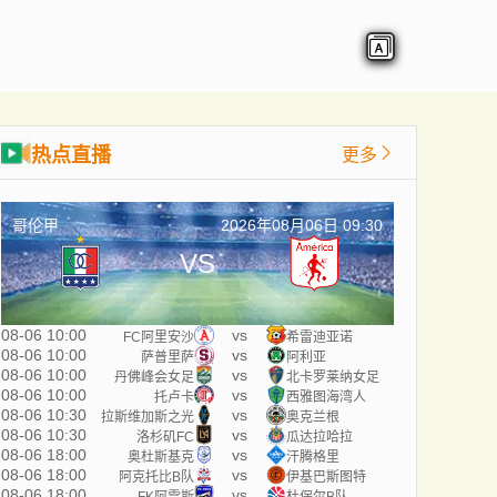
热点直播
更多
哥伦甲
2026年08月06日 09:30
VS
08-06 10:00
vs
FC阿里安沙
希雷迪亚诺
08-06 10:00
vs
萨普里萨
阿利亚
08-06 10:00
vs
丹佛峰会女足
北卡罗莱纳女足
08-06 10:00
vs
托卢卡
西雅图海湾人
08-06 10:30
vs
拉斯维加斯之光
奥克兰根
08-06 10:30
vs
洛杉矶FC
瓜达拉哈拉
08-06 18:00
vs
奥杜斯基克
汗腾格里
08-06 18:00
vs
阿克托比B队
伊基巴斯图特
08-06 18:00
vs
FK阿雷斯
杜保尔B队