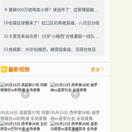
9
曼联600万镑甩卖小将？球迷炸了：这管理层脑子进水了？
10
街镇足球赛来了！虹口区的草根英雄，八月见分晓
11
卡里克亲自点将！15岁“小梅西”合练曼联一线队，800万新援也要露脸
12
肯佩斯：39岁的梅西，踢得现象级，活得也快活
最新视频
更多
05月16日 英超第37轮 阿斯
05月15日 西甲第36轮 赫罗
顿维拉vs利物浦 全场录像
纳vs皇家社会 全场录像