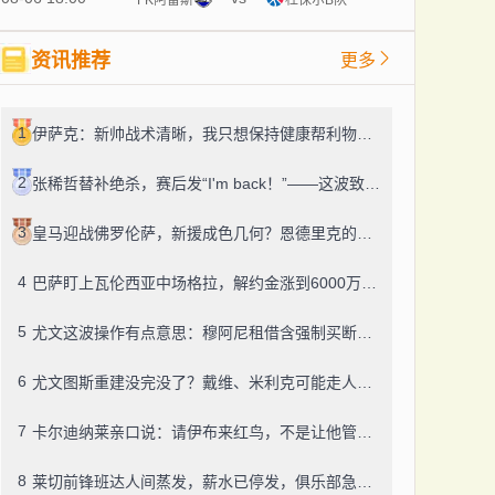
资讯推荐
更多
1
伊萨克：新帅战术清晰，我只想保持健康帮利物浦赢球
2
张稀哲替补绝杀，赛后发“I'm back！”——这波致敬C罗，够霸气
3
皇马迎战佛罗伦萨，新援成色几何？恩德里克的未来成了谜
4
巴萨盯上瓦伦西亚中场格拉，解约金涨到6000万，这事靠谱吗？
5
尤文这波操作有点意思：穆阿尼租借含强制买断，还有笔600万奖金悬了
6
尤文图斯重建没完没了？戴维、米利克可能走人，齐尔克泽成了新目标
7
卡尔迪纳莱亲口说：请伊布来红鸟，不是让他管米兰
8
莱切前锋班达人间蒸发，薪水已停发，俱乐部急盼消息