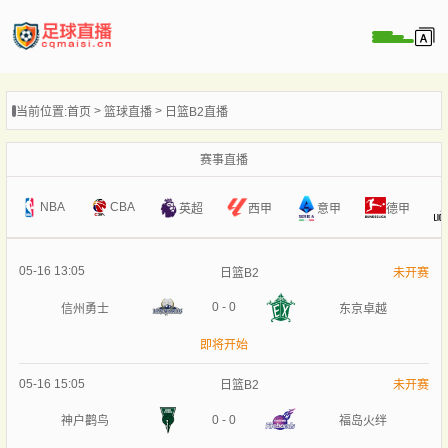
页
当前位置:
首页
篮球直播
日篮B2直播
直播
直播
赛事直播
录像
NBA
CBA
意甲
英超
西甲
德甲
新闻
05-16 13:05
日篮B2
未开赛
0
-
0
信州勇士
东京卓越
即将开始
05-16 15:05
日篮B2
未开赛
0
-
0
神户鹳鸟
福岛火绊