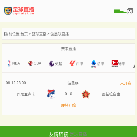
页
当前位置:
首页
篮球直播
波黑联直播
直播
直播
赛事直播
录像
NBA
CBA
意甲
英超
西甲
德甲
新闻
08-12 23:00
波黑联
未开赛
0
-
0
巴尼亚卢卡
图兹拉自由
即将开始
友情链接
足球直播